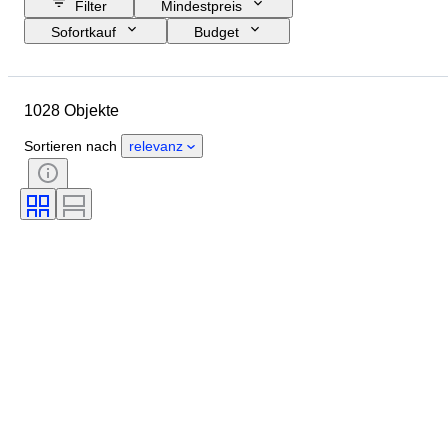
Filter
Mindestpreis
Sofortkauf
Budget
Enddatum
Standort
Objekt
Herkunftsland
Material
1028 Objekte
Geschlecht
Zustand
Zubehör
Periode
Zertifikat
Sortieren nach
relevanz
Thema
Stil
Technik
Unterschrift
Einband
Auflage
Sprache
Farbe
Militärische Organisation
Epoche
Verkauft von
Angegebene Größe
Gehäusedurchmesser
Original/Nachbau