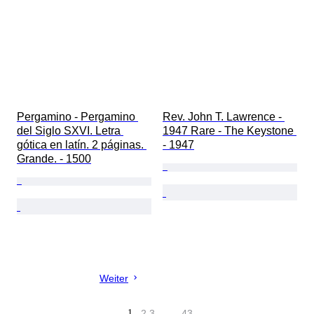
Pergamino - Pergamino 
Rev. John T. Lawrence - 
del Siglo SXVI. Letra 
1947 Rare - The Keystone 
gótica en latín. 2 páginas. 
- 1947
Grande. - 1500
Weiter
1
2
3
…
43