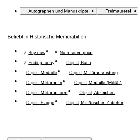
Autographen und Manuskripte
Freimaurerei
Beliebt in Historische Memorabilien
Buy now
No reserve price
Ending today
Objekt
Buch
Objekt
Medaille
Objekt
Militärausrüstung
Objekt
Militärhelm
Objekt
Medaille (Militär)
Objekt
Militäruniform
Objekt
Abzeichen
Objekt
Flagge
Objekt
Militärisches Zubehör