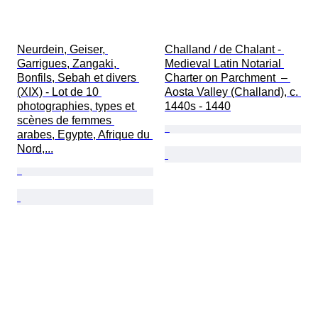
Neurdein, Geiser, 
Challand / de Chalant - 
Garrigues, Zangaki, 
Medieval Latin Notarial 
Bonfils, Sebah et divers 
Charter on Parchment  – 
(XIX) - Lot de 10 
Aosta Valley (Challand), c. 
photographies, types et 
1440s - 1440
scènes de femmes 
arabes, Egypte, Afrique du 
Nord,...