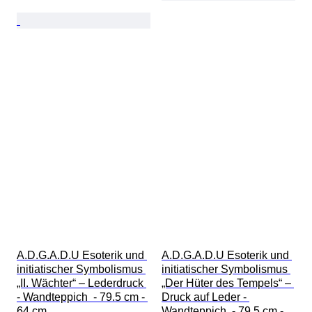
A.D.G.A.D.U Esoterik und 
A.D.G.A.D.U Esoterik und 
initiatischer Symbolismus 
initiatischer Symbolismus 
„II. Wächter“ – Lederdruck 
„Der Hüter des Tempels“ – 
- Wandteppich  - 79.5 cm - 
Druck auf Leder - 
64 cm
Wandteppich  - 79.5 cm - 