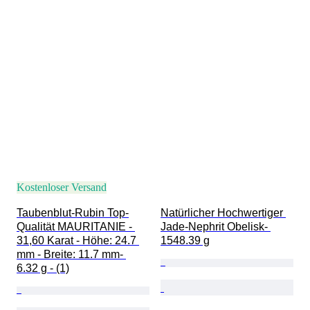
Kostenloser Versand
Taubenblut-Rubin Top-
Natürlicher Hochwertiger 
Qualität MAURITANIE - 
Jade-Nephrit Obelisk- 
31,60 Karat - Höhe: 24.7 
1548.39 g
mm - Breite: 11.7 mm- 
6.32 g - (1)