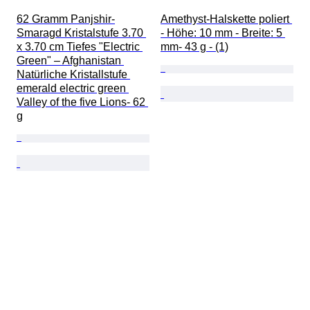
62 Gramm Panjshir-
Amethyst-Halskette poliert 
Smaragd Kristalstufe 3.70 
- Höhe: 10 mm - Breite: 5 
x 3.70 cm Tiefes "Electric 
mm- 43 g - (1)
Green" – Afghanistan 
Natürliche Kristallstufe 
emerald electric green 
Valley of the five Lions- 62 
g