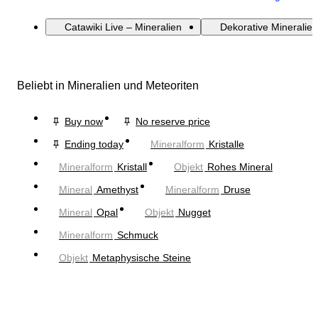
Catawiki Live – Mineralien
Dekorative Mineralien
Beliebt in Mineralien und Meteoriten
Buy now
No reserve price
Ending today
Mineralform
Kristalle
Mineralform
Kristall
Objekt
Rohes Mineral
Mineral
Amethyst
Mineralform
Druse
Mineral
Opal
Objekt
Nugget
Mineralform
Schmuck
Objekt
Metaphysische Steine