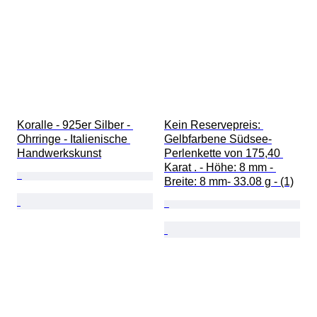
Koralle - 925er Silber - 
Kein Reservepreis: 
Ohrringe - Italienische 
Gelbfarbene Südsee-
Handwerkskunst
Perlenkette von 175,40 
Karat . - Höhe: 8 mm - 
Breite: 8 mm- 33.08 g - (1)