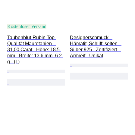
Kostenloser Versand
Taubenblut-Rubin Top-
Designerschmuck - 
Qualität Mauretanien - 
Hämatit, Schliff: selten - 
31,00 Carat - Höhe: 18.5 
Silber 925 - Zertifiziert - 
mm - Breite: 13.6 mm- 6.2 
Armreif - Unikat
g - (1)