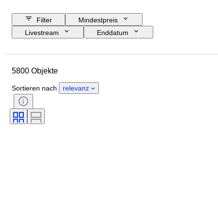
Filter
Mindestpreis
Livestream
Enddatum
Budget
Standort
Größe
Abmessungen
Objekt
5800 Objekte
Herkunftsland
Material
Geschlecht
Zustand
Sortieren nach
relevanz
Periode
Edelstein
Zertifikat
Unterschrift
Farbe
Schliff
Exakte Farbe
Mineral
Mineralform
Behandlung
Original/Nachbau
Angegebene Größe
Perlenglanz
Oberflächenqualität der Perle(n)
Epoche