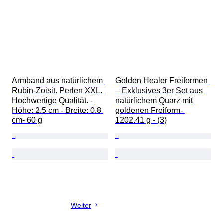
Armband aus natürlichem 
Golden Healer Freiformen 
Rubin-Zoisit. Perlen XXL. 
– Exklusives 3er Set aus 
Hochwertige Qualität. - 
natürlichem Quarz mit 
Höhe: 2.5 cm - Breite: 0.8 
goldenen Freiform- 
cm- 60 g
1202.41 g - (3)
Weiter