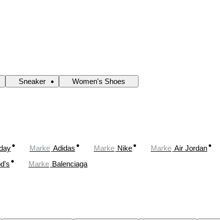
Sneaker
Women's Shoes
oday
Marke
Adidas
Marke
Nike
Marke
Air Jordan
d's
Marke
Balenciaga