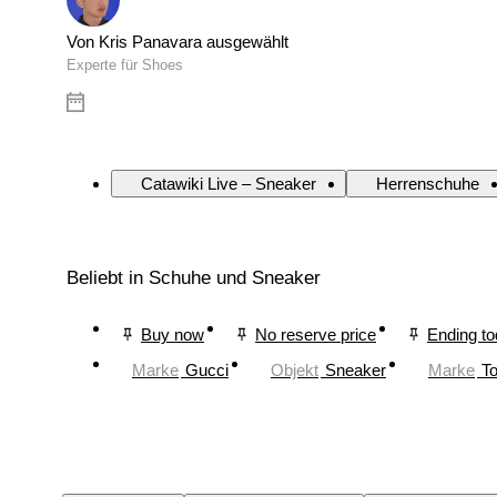
Von Kris Panavara ausgewählt
Experte für Shoes
Catawiki Live – Sneaker
Herrenschuhe
Beliebt in Schuhe und Sneaker
Buy now
No reserve price
Ending t
Marke
Gucci
Objekt
Sneaker
Marke
To