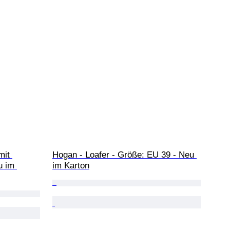
it 
Hogan - Loafer - Größe: EU 39 - Neu 
u im 
im Karton