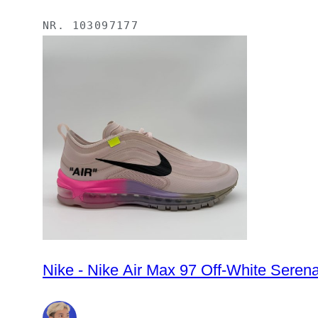
NR.
103097177
Nike - Nike Air Max 97 Off-White Sere