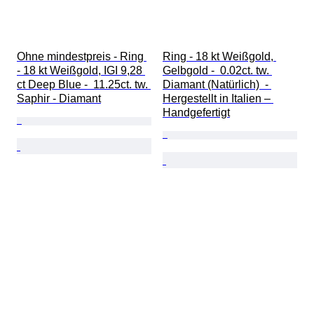
Ohne mindestpreis - Ring 
Ring - 18 kt Weißgold, 
- 18 kt Weißgold, IGI 9,28 
Gelbgold -  0.02ct. tw. 
ct Deep Blue -  11.25ct. tw. 
Diamant (Natürlich)  - 
Saphir - Diamant
Hergestellt in Italien – 
Handgefertigt