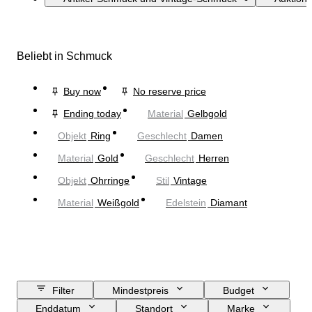
Beliebt in Schmuck
Buy now
No reserve price
Ending today
Material
Gelbgold
Objekt
Ring
Geschlecht
Damen
Material
Gold
Geschlecht
Herren
Objekt
Ohrringe
Stil
Vintage
Material
Weißgold
Edelstein
Diamant
Filter
Mindestpreis
Budget
Enddatum
Standort
Marke