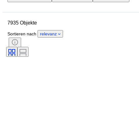
Objekt
Herkunftsland
Material
Geschlecht
7935 Objekte
Zustand
Edelstein
Zertifikat
Feingehalt
Stil
Schliff
Sortieren nach
relevanz
Reinheit
Farbstufe
Exakte Farbe
Angegebene Größe
Transparenz des Edelsteins
Behandlung
Diamanttyp
Perlenglanz
Epoche
Intensität der Fancy-Farbe
Oberflächenqualität der Perle(n)