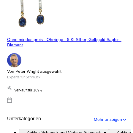
Ohne mindestpreis - Ohrringe - 9 Kt Silber, Gelbgold Saphir -
Diamant
Von Peter Wright ausgewählt
Experte für Schmuck
Verkauft für
169 €
Unterkategorien
Mehr anzeigen
Antiker Schmuck und Vintage-Schmuck
Auktion: