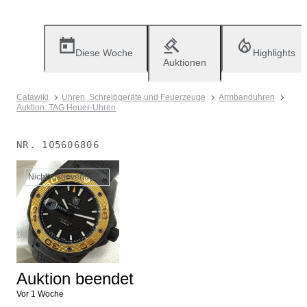
Diese Woche
Highlights
Auktionen
Catawiki
Uhren, Schreibgeräte und Feuerzeuge
Armbanduhren
Auktion: TAG Heuer-Uhren
NR.
105606806
Nicht mehr verfügbar
Auktion beendet
Vor 1 Woche