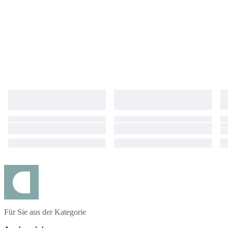
the order with carrier which you wish, Custom taxes different in each
countries and all takes or custom fees are responsible for buyer Please
do not forget to leave positive feedback expressing your satisfaction.
#MW2025LUX
Für Sie aus der Kategorie