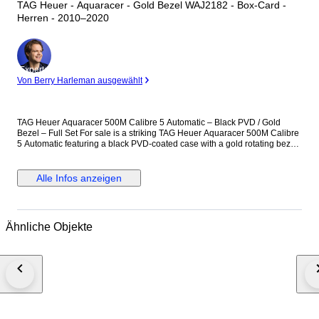
TAG Heuer - Aquaracer - Gold Bezel WAJ2182 - Box-Card -
Herren - 2010–2020
Experte
Von Berry Harleman ausgewählt
TAG Heuer Aquaracer 500M Calibre 5 Automatic – Black PVD / Gold
Bezel – Full Set For sale is a striking TAG Heuer Aquaracer 500M Calibre
5 Automatic featuring a black PVD-coated case with a gold rotating bezel.
Details: Model: Aquaracer 500M Movement: Automatic (Calibre 5) Case:
Black PVD-coated stainless steel Titanium Bezel: Gold unidirectional
rotating bezel Dial: Black with date window (cyclops lens) Water
Alle Infos anzeigen
Resistance: 500 meters / 1660 feet Crystal: Sapphire Strap: Black rubber
strap (approx. 18 cm length) Case diameter is 43 mm excluding the
crown. The crown is original. Water resistance has not been tested. There
is wear on the inner lining of the box. Condition: The watch is in good
Ähnliche Objekte
overall condition with normal signs of wear. Please review the photos
carefully for details. Accessories Original box included (inner
cushion/inside of the box shows peeling deterioration) Instruction booklet
and warranty card included We check all the watches we sell both on time
testing machine and manually. All watches that we listed work properly
and overhauled by our watchmakers On the other hand, vintage watches
can be adjusted timekeeping for +- 1 min, in a day in addition we cant
guarantee water resistance in vintage watches We ship all order via DHL,
FedEx, TNT expedited service if you inform us in advance we can send