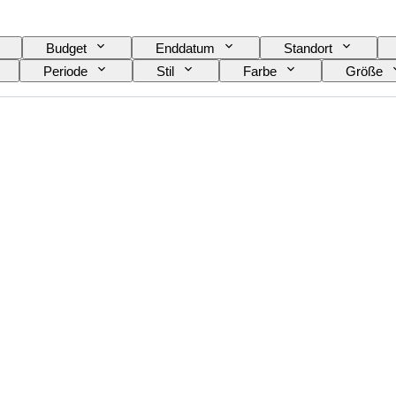
Budget
Enddatum
Standort
Periode
Stil
Farbe
Größe
soires enthalten
Schuhgröße