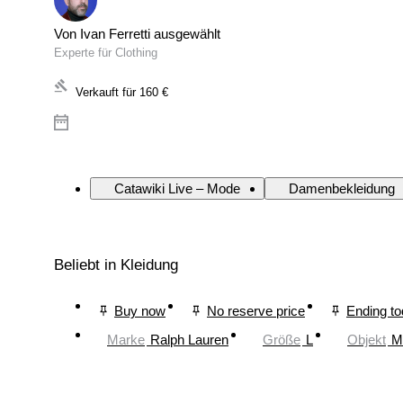
Von Ivan Ferretti ausgewählt
Experte für Clothing
Verkauft für
160 €
Catawiki Live – Mode
Damenbekleidung
Beliebt in Kleidung
Buy now
No reserve price
Ending t
Marke
Ralph Lauren
Größe
L
Objekt
M