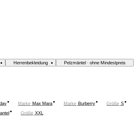
Herrenbekleidung
Pelzmäntel · ohne Mindestpreis
oday
Marke
Max Mara
Marke
Burberry
Größe
S
antel
Größe
XXL