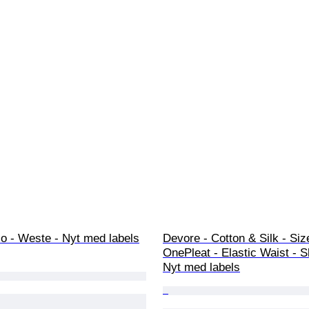
o - Weste - Nyt med labels
Devore - Cotton & Silk - Siz
OnePleat - Elastic Waist - S
Nyt med labels