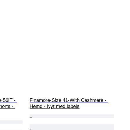
e 56IT - 
Finamore-Size 41-With Cashmere - 
horts - 
Hemd - Nyt med labels