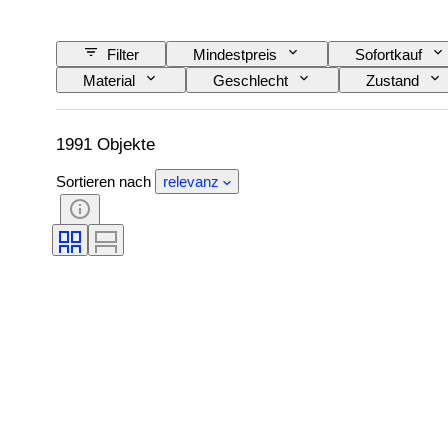
Filter
Mindestpreis
Sofortkauf
Material
Geschlecht
Zustand
Muster
Hemdkragengröße
Acces
1991 Objekte
Sortieren nach
relevanz