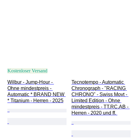
Kostenloser Versand
Wilbur - Jump-Hour - 
Tecnotempo - Automatic 
Ohne mindestpreis - 
Chronograph - "RACING 
Automatic * BRAND NEW 
CHRONO" - Swiss Movt - 
* Titanium - Herren - 2025
Limited Edition - Ohne 
mindestpreis - TT.RC.AB - 
Herren - 2020 und ff. 