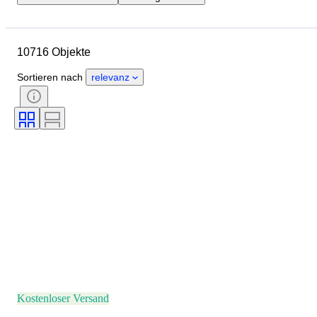
Enddatum
Standort
Marke
Gehäusedurchmesser
10716 Objekte
Länge Uhrenarmband
Objekt
Herkunftsland
Material
Sortieren nach
relevanz
Geschlecht
Zustand
Zubehör
Periode
Zertifikat
Thema
Einband
Auflage
Sprache
Farbe
Uhrwerk
Material Uhrenarmband
Epoche
Modell
Kostenloser Versand