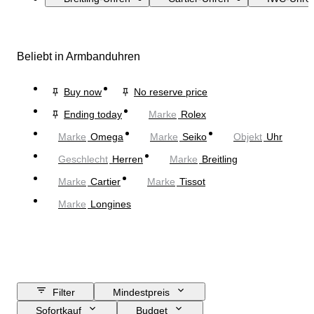
Beliebt in Armbanduhren
Buy now
No reserve price
Ending today
Marke
Rolex
Marke
Omega
Marke
Seiko
Objekt
Uhr
Geschlecht
Herren
Marke
Breitling
Marke
Cartier
Marke
Tissot
Marke
Longines
Filter
Mindestpreis
Sofortkauf
Budget