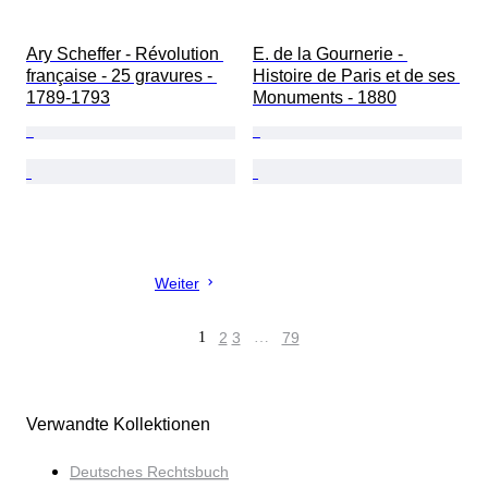
Ary Scheffer - Révolution 
E. de la Gournerie - 
française - 25 gravures - 
Histoire de Paris et de ses 
1789-1793
Monuments - 1880
Weiter
1
2
3
…
79
Verwandte Kollektionen
Deutsches Rechtsbuch