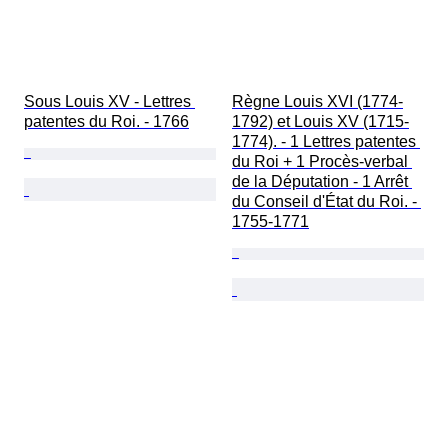
Sous Louis XV - Lettres 
Règne Louis XVI (1774-
patentes du Roi. - 1766
1792) et Louis XV (1715-
1774). - 1 Lettres patentes 
du Roi + 1 Procès-verbal 
de la Députation - 1 Arrêt 
du Conseil d'État du Roi. - 
1755-1771