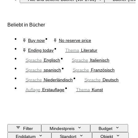
Beliebt in Bücher
Buy now
No reserve price
Ending today
Thema
Literatur
Sprache
Englisch
Sprache
Italienisch
Sprache
spanisch
Sprache
Französisch
Sprache
Niederländisch
Sprache
Deutsch
Auflage
Erstauflage
Thema
Kunst
Filter
Mindestpreis
Budget
Enddatum
Standort
Objekt