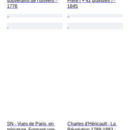
souverains de l'univers - 
Frère [ + 42 gravures ] - 
1776
1845
SN - Vues de Paris, en 
Charles d'Héricault - La 
miniature. Formant une 
Révolution 1789-1882 - 