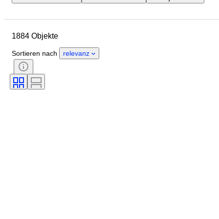
Herkunftsland
Material
Zustand
Zubehör
Periode
1884 Objekte
Thema
Stil
Technik
Unterschrift
Einband
Sortieren nach
relevanz
Auflage
Sprache
Farbe
Serie
Epoche
Verkauft von
Sport
Künstler
Original/Nachbau
Militärische Organisation
Comic-Typ