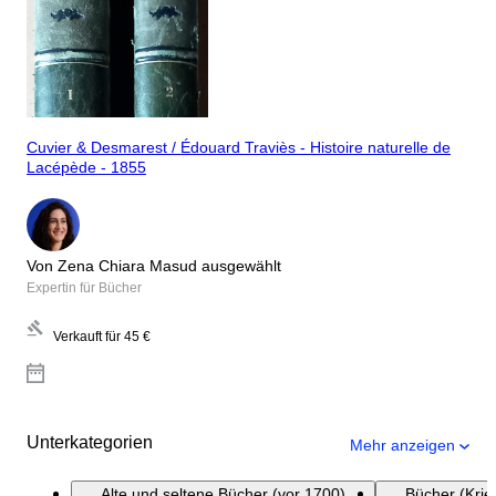
Cuvier & Desmarest / Édouard Traviès - Histoire naturelle de
Lacépède - 1855
Von Zena Chiara Masud ausgewählt
Expertin für Bücher
Verkauft für
45 €
Unterkategorien
Mehr anzeigen
Alte und seltene Bücher (vor 1700)
Bücher (Krie