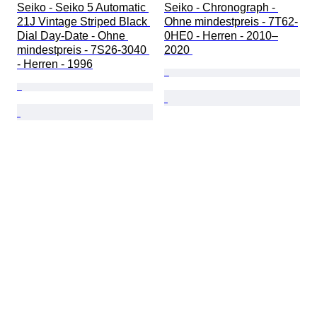
Seiko - Seiko 5 Automatic 
Seiko - Chronograph - 
21J Vintage Striped Black 
Ohne mindestpreis - 7T62-
Dial Day-Date - Ohne 
0HE0 - Herren - 2010–
mindestpreis - 7S26-3040 
2020 
- Herren - 1996