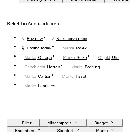
Beliebt in Armbanduhren
Buy now
No reserve price
Ending today
Marke
Rolex
Marke
Omega
Marke
Seiko
Objekt
Uhr
Geschlecht
Herren
Marke
Breitling
Marke
Cartier
Marke
Tissot
Marke
Longines
Filter
Mindestpreis
Budget
Enddatum
Standort
Marke