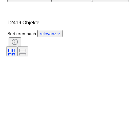
Gehäusedurchmesser
Länge Uhrenarmband
Objekt
12419 Objekte
Herkunftsland
Material
Geschlecht
Zustand
Sortieren nach
relevanz
Periode
Zertifikat
Thema
Auflage
Sprache
Farbe
Uhrwerk
Material Uhrenarmband
Epoche
Energiereserve
Schlagend
Original/Nachbau
Automobilia-Typ
Modell