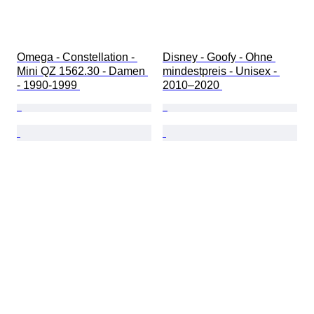
Omega - Constellation - 
Disney - Goofy - Ohne 
Mini QZ 1562.30 - Damen 
mindestpreis - Unisex - 
- 1990-1999 
2010–2020 