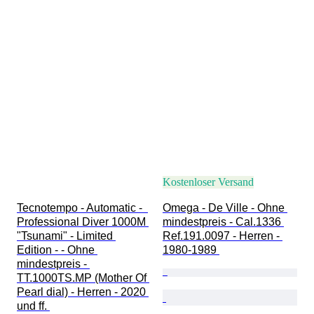
Kostenloser Versand
Tecnotempo - Automatic -  
Omega - De Ville - Ohne 
Professional Diver 1000M 
mindestpreis - Cal.1336 
"Tsunami" - Limited 
Ref.191.0097 - Herren - 
Edition - - Ohne 
1980-1989 
mindestpreis - 
TT.1000TS.MP (Mother Of 
Pearl dial) - Herren - 2020 
und ff. 