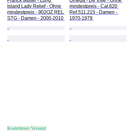
Franck Muller - Long 
Omega - De Ville - Ohne 
Island Lady Relief - Ohne 
mindestpreis - Cal.620 
mindestpreis - 902QZ REL 
Ref.511.215 - Damen - 
STG - Damen - 2000-2010 
1970-1979 
Kostenloser Versand