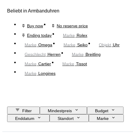
Beliebt in Armbanduhren
Buy now
No reserve price
Ending today
Marke
Rolex
Marke
Omega
Marke
Seiko
Objekt
Uhr
Geschlecht
Herren
Marke
Breitling
Marke
Cartier
Marke
Tissot
Marke
Longines
Filter
Mindestpreis
Budget
Enddatum
Standort
Marke
Gehäusedurchmesser