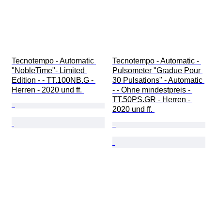
Tecnotempo - Automatic 
Tecnotempo - Automatic - 
"NobleTime"- Limited 
Pulsometer "Gradue Pour 
Edition - - TT.100NB.G - 
30 Pulsations" - Automatic 
Herren - 2020 und ff. 
- - Ohne mindestpreis - 
TT.50PS.GR - Herren - 
2020 und ff. 