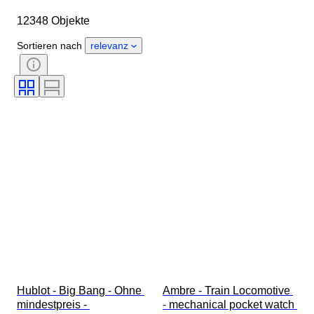
Länge Uhrenarmband
Objekt
12348 Objekte
Herkunftsland
Material
Geschlecht
Zustand
Sortieren nach
relevanz
Periode
Zertifikat
Thema
Auflage
Sprache
Farbe
Uhrwerk
Material Uhrenarmband
Epoche
Energiereserve
Schlagend
Original/Nachbau
Automobilia-Typ
Modell
Hublot - Big Bang - Ohne 
Ambre - Train Locomotive 
mindestpreis - 
- mechanical pocket watch 