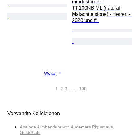
mindestpreis - 
TT.100NB.ML (natural 
Malachite stone) - Herren - 
2020 und ff. 
Weiter
1
2
3
…
100
Verwandte Kollektionen
Analoge Armbanduhr von Audemars Piguet aus
Gold/Stahl