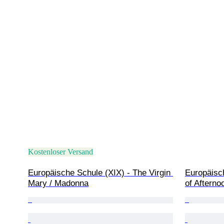
Kostenloser Versand
Europäische Schule (XIX) - The Virgin 
Europäisc
Mary / Madonna
of Afterno