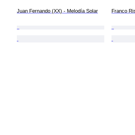
Juan Fernando (XX) - Melodía Solar
Franco Ris