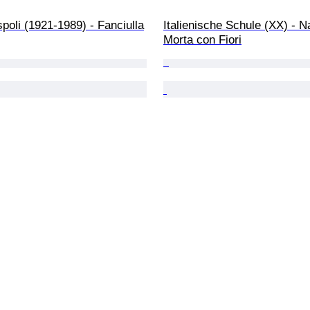
poli (1921-1989) - Fanciulla
Italienische Schule (XX) - N
Morta con Fiori