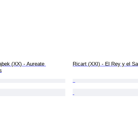
ąbek (XX) - Aureate 
Ricart (XXI) - El Rey y el S
s