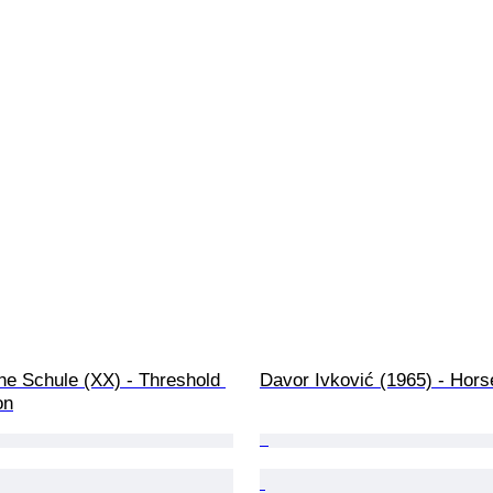
he Schule (XX) - Threshold 
Davor Ivković (1965) - Hors
on