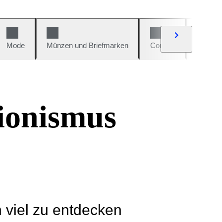
Mode
Münzen und Briefmarken
Comics
Autos u
ionismus
h viel zu entdecken