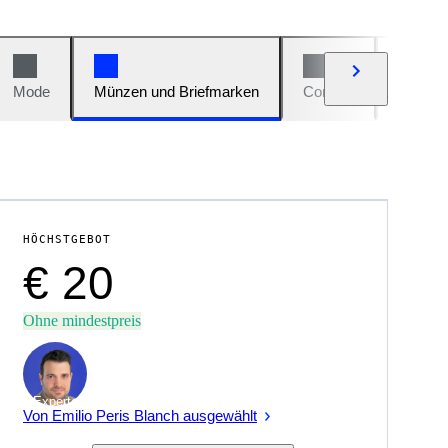
Mode
Münzen und Briefmarken
Comics
Autos u
HÖCHSTGEBOT
€ 20
Ohne mindestpreis
Experte
Von Emilio Peris Blanch ausgewählt