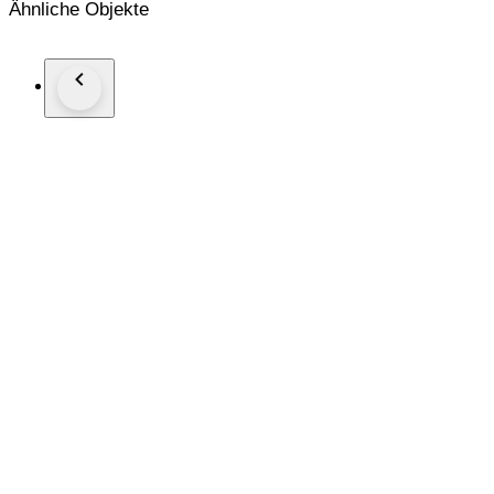
Ähnliche Objekte
Silver (.500) • 14.14 g • ⌀ 32.3 mm
KM# 51, Hern# S304-311, N# 6084
-----------------------
Shipping Notice
Please note that we do not offer combined shipping. Each ite
costs applied to each order.
This policy allows us to ensure careful handling and faster, sa
We appreciate your understanding and remain at your disposal f