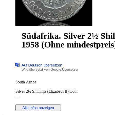
Südafrika. Silver 2½ Shil
1958 (Ohne mindestpreis
Auf Deutsch übersetzen
Wird übersetzt von Google Übersetzer
South Africa
Silver 2½ Shillings (Elizabeth II) Coin
1958
- 2½ Shillings - Elizabeth II (1st portrait)
Alle Infos anzeigen
1953-1960
Coins › Standard circulation coins