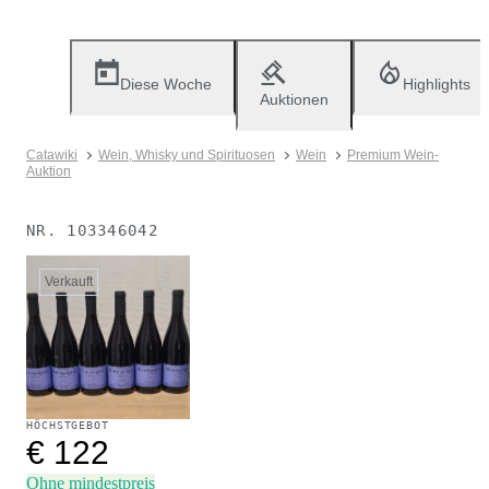
Diese Woche
Highlights
Auktionen
Catawiki
Wein, Whisky und Spirituosen
Wein
Premium Wein-
Auktion
NR.
103346042
Verkauft
HÖCHSTGEBOT
€ 122
Ohne mindestpreis