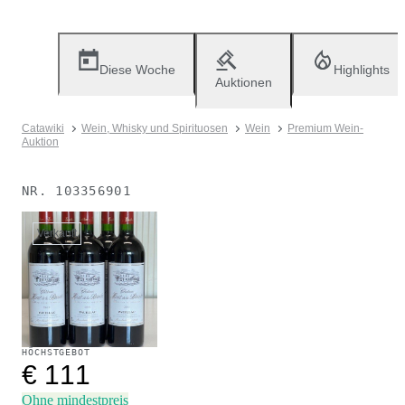
Diese Woche
Highlights
Auktionen
Catawiki
Wein, Whisky und Spirituosen
Wein
Premium Wein-
Auktion
NR.
103356901
Verkauft
HÖCHSTGEBOT
€ 111
Ohne mindestpreis