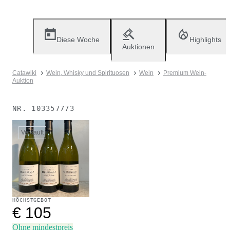
Diese Woche
Highlights
Auktionen
Catawiki
Wein, Whisky und Spirituosen
Wein
Premium Wein-
Auktion
NR.
103357773
Verkauft
HÖCHSTGEBOT
€ 105
Ohne mindestpreis