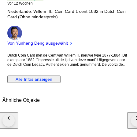
Vor 12 Wochen
Niederlande. Willem III.. Coin Card 1 cent 1882 in Dutch Coin
Card (Ohne mindestpreis)
Experte
Von Yunheng Deng ausgewählt
Dutch Coin Card met de Cent van Willem III, nieuwe type 1877-1884. Dit
exemplaar 1882. ''Impressie uit de tijd van deze munt'' Uitgegeven door
de Dutch Coin Legacy. Authentiek en uniek genummerd. De voorzijde
van het muntkaartje toont een indruk van de periode waarin de munt in
omloop was (De vismarkt in Utrecht rond 1880), terwijl de achterzijde de
koopkracht van de munt in die tijd weergeeft (voor een cent kocht je een
Alle Infos anzeigen
liedje voor op een bruiloft in 1883).
Ähnliche Objekte