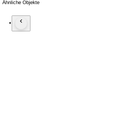
Ähnliche Objekte
Muntmeesterteken zwaard
Zie foto's voor een goede indruk
Wordt aangetekend opgestuurd