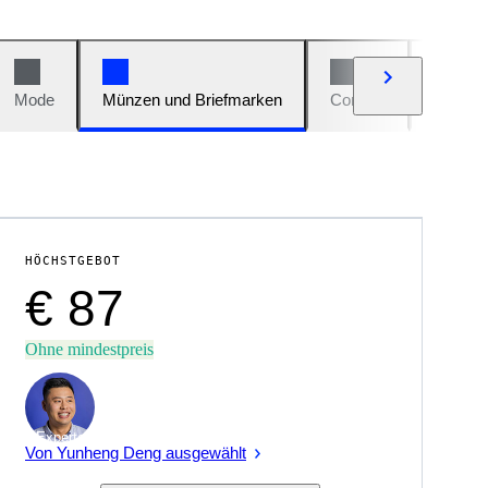
Mode
Münzen und Briefmarken
Comics
Autos u
HÖCHSTGEBOT
€ 87
Ohne mindestpreis
Experte
Von Yunheng Deng ausgewählt