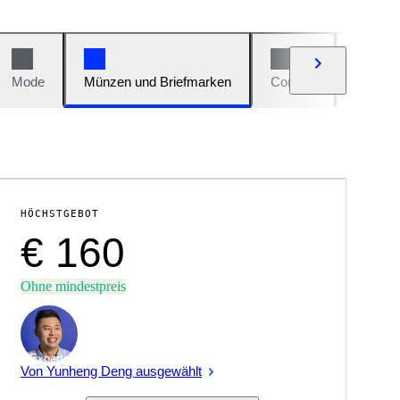
Mode
Münzen und Briefmarken
Comics
Autos u
HÖCHSTGEBOT
€ 160
Ohne mindestpreis
Experte
Von Yunheng Deng ausgewählt