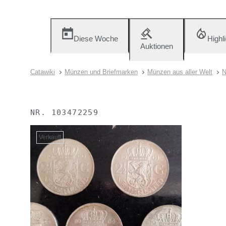
Diese Woche
Highl
Auktionen
Catawiki
Münzen und Briefmarken
Münzen aus aller Welt
N
NR.
103472259
Verkauft