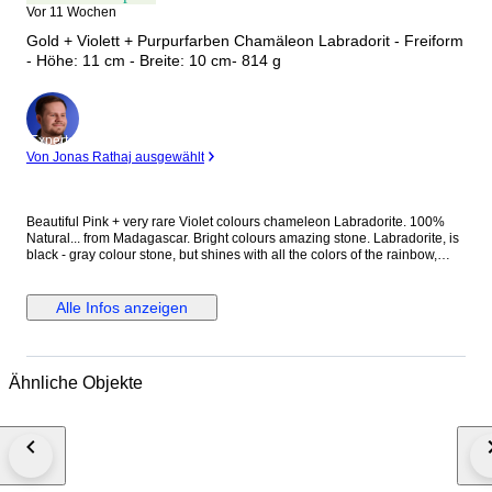
Vor 11 Wochen
Gold + Violett + Purpurfarben Chamäleon Labradorit - Freiform
- Höhe: 11 cm - Breite: 10 cm- 814 g
Experte
Von Jonas Rathaj ausgewählt
Beautiful Pink + very rare Violet colours chameleon Labradorite. 100%
Natural... from Madagascar. Bright colours amazing stone. Labradorite, is
black - gray colour stone, but shines with all the colors of the rainbow,
when the lighting angle is changed. This makes it a very interesting stone,
because it has Chameleon properties. This unique massive stone change
Black colours in luminescense Gold - Turquoise + Blue....
Alle Infos anzeigen
________________________________ Shipping insured and
registered. Delivery time 1-2 weeks Europe. Outside Europe ca. 1-3
weeks.
Ähnliche Objekte