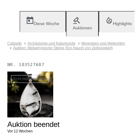
Diese Woche
Highlights
Auktionen
Catawiki
Archäologie und Naturkunde
Mineralien und Meteoriten
Auktion: Metaphysische Steine (Ein Hauch von Zeitlosigkeit)
NR.
103527687
Nicht mehr verfügbar
Auktion beendet
Vor 12 Wochen