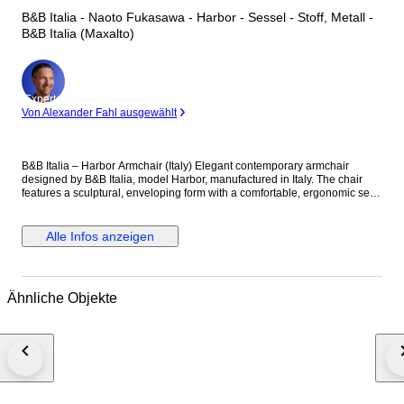
B&B Italia - Naoto Fukasawa - Harbor - Sessel - Stoff, Metall -
B&B Italia (Maxalto)
Experte
Von Alexander Fahl ausgewählt
B&B Italia – Harbor Armchair (Italy) Elegant contemporary armchair
designed by B&B Italia, model Harbor, manufactured in Italy. The chair
features a sculptural, enveloping form with a comfortable, ergonomic seat
and a refined red textile upholstery. The design is characteristic of B&B
Italia’s high-end contemporary production, combining strong visual
presence with excellent seating comfort. The armchair is mounted on a
Alle Infos anzeigen
swivel metal base with a circular aluminum-finished plate, offering both
stability and functionality. Originally produced as a premium designer
piece for modern interiors. Details: • Manufacturer: B&B Italia • Model:
Harbor • Country of origin: Italy • Upholstery: Red fabric • Base: Swivel
Ähnliche Objekte
metal base with aluminum plate • Approx. period: Late 20th / early 21st
century • Condition: Good vintage condition, with visible signs of use
consistent with age (minor wear to upholstery and base, as shown in
photos) • Please note: the original head cushion is missing Dimensions
(approx.): • Width: 79 cm • Depth: 89 cm • Height: 105 cm • Seat height: 39
cm A striking designer armchair, ideal for a contemporary living room,
lounge or office interior. Carefully photographed and described to the best
of our ability. Photos are part of the description.