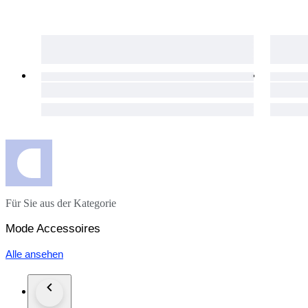
100% nuevo y auténtico
* El articulo será embalado cuidadosamente y enviado por a
* Envío dentro de la Unión Europea 48/72 horas. (Puede varia
* Envió a España 24/48 horas.
* Envió resto del mundo / Extracomunitarios: 3/6 días (depe
* Los gastos de envío son solamente para destinos continental
ejemplo Azores o Madeira. *
Für Sie aus der Kategorie
Mode Accessoires
Alle ansehen