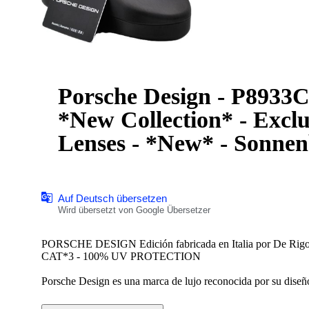
Porsche Design - P8933C
*New Collection* - Exclu
Lenses - *New* - Sonnenb
Auf Deutsch übersetzen
Wird übersetzt von Google Übersetzer
PORSCHE DESIGN Edición fabricada en Italia por De Rigo
CAT*3 - 100% UV PROTECTION
Porsche Design es una marca de lujo reconocida por su diseño 
mundo automovilístico de Porsche. Sus gafas de sol combinan
tecnología avanzada como lentes polarizadas y antirreflejo, o