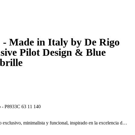
 - Made in Italy by De Rigo
sive Pilot Design & Blue
rille
 - P8933C 63 11 140
exclusivo, minimalista y funcional, inspirado en la excelencia del
 materiales premium como titanio y fibra de carbono, con
freciendo máxima calidad, ligereza y protección. Diseñadas para un