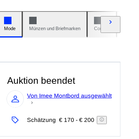
Mode
Münzen und Briefmarken
Comics
Autos u
Auktion beendet
Von Imee Montbord ausgewählt
Experte
Schätzung
€ 170
-
€ 200