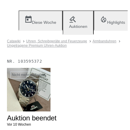
Diese Woche
Highlights
Auktionen
Catawiki
Uhren, Schreibgeräte und Feuerzeuge
Armbanduhren
Ungetragene Premium Uhren-Auktion
NR.
103595372
Nicht mehr verfügbar
Auktion beendet
Vor 10 Wochen