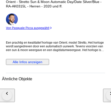
Orient - Stretto Sun & Moon Automatic Day/Date Silver/Blue -
RA-AK0315L - Herren - 2020 und ff.
Experte
Von Pasquale Picca ausgewählt
Een prachtig en kwalitatief horloge van Orient. model Stretto, Het horloge
wordt aangedreven door een automatisch uurwerk. Tevens voorzien van
een sun & moon weergave en een dag/datumweergave. Het horloge is
goed leesbaar door de opvallende wijzerplaat met contrasterende
accenten. Het glas is saffier. Nieuw en ongedragen! Wordt geleverd incl.
getoonde toebehoren en blanco documenten. Uurwerk: Automatic
Alle Infos anzeigen
materiaal kast: staal diameter: ca. 41mm excl. kroon. dikte: 11mm lengte
band: ca. 21 cm. incl. horloge. Leeftijd: 2020+ Wordt verzekerd verstuurd.
Foto's maken onderdeel uit van de omschrijving.
Ähnliche Objekte