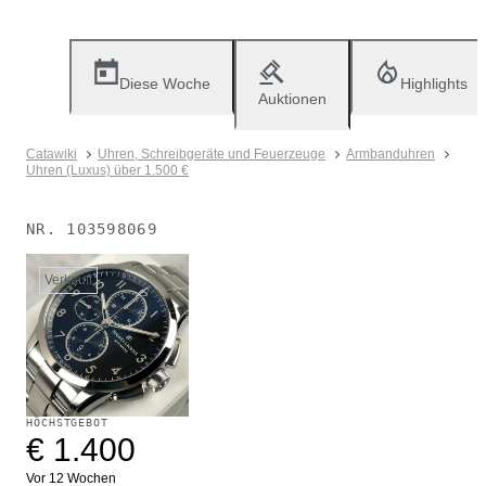
Diese Woche
Highlights
Auktionen
Catawiki
Uhren, Schreibgeräte und Feuerzeuge
Armbanduhren
Uhren (Luxus) über 1.500 €
NR.
103598069
Verkauft
HÖCHSTGEBOT
€ 1.400
Vor 12 Wochen