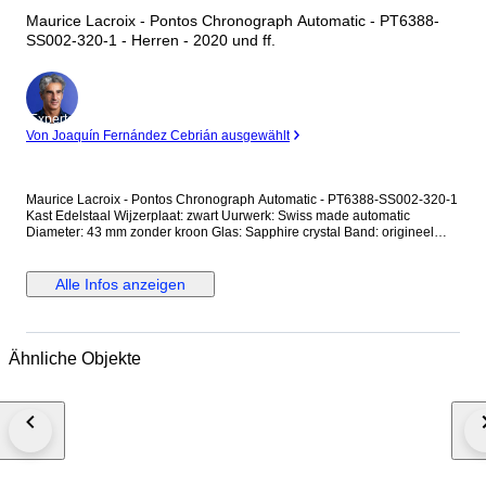
Maurice Lacroix - Pontos Chronograph Automatic - PT6388-
SS002-320-1 - Herren - 2020 und ff.
Experte
Von Joaquín Fernández Cebrián ausgewählt
Maurice Lacroix - Pontos Chronograph Automatic - PT6388-SS002-320-1
Kast Edelstaal Wijzerplaat: zwart Uurwerk: Swiss made automatic
Diameter: 43 mm zonder kroon Glas: Sapphire crystal Band: origineel
edelstalen band Wristsize: 21 cm Staat: Nieuwstaat! Garantie: 1 jaar "de
Horlogemeesters" Wordt geleverd in originele box. Aangetekende en
verzekerde verzending (DHL-express).
Alle Infos anzeigen
Ähnliche Objekte