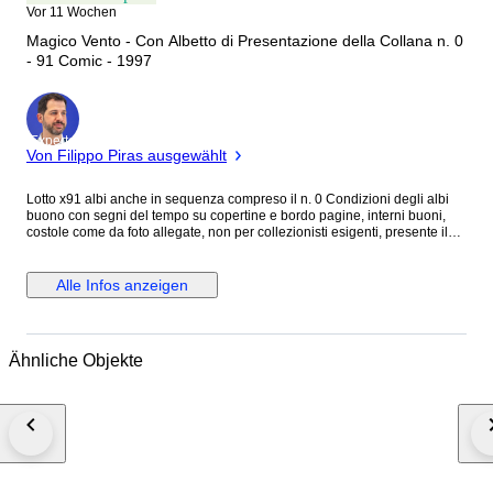
Vor 11 Wochen
Magico Vento - Con Albetto di Presentazione della Collana n. 0
- 91 Comic - 1997
Experte
Von Filippo Piras ausgewählt
Lotto x91 albi anche in sequenza compreso il n. 0 Condizioni degli albi
buono con segni del tempo su copertine e bordo pagine, interni buoni,
costole come da foto allegate, non per collezionisti esigenti, presente il
n.0, numeri presenti come da foto inserite. Magico Vento è un
personaggio dei fumetti ideato da Gianfranco Manfredi nel 1997 e
protagonista di due omonime serie a fumetti di genere western/horror
Alle Infos anzeigen
pubblicate in Italia dalla Sergio Bonelli Editore.
Ähnliche Objekte