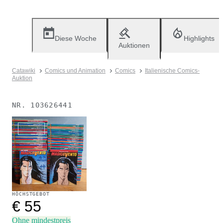
Diese Woche
Highlights
Auktionen
Catawiki
Comics und Animation
Comics
Italienische Comics-
Auktion
NR.
103626441
Verkauft
HÖCHSTGEBOT
€ 55
Ohne mindestpreis