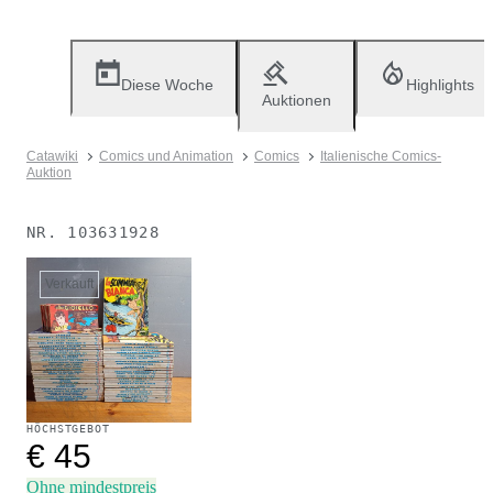
Diese Woche
Highlights
Auktionen
Catawiki
Comics und Animation
Comics
Italienische Comics-
Auktion
NR.
103631928
Verkauft
HÖCHSTGEBOT
€ 45
Ohne mindestpreis