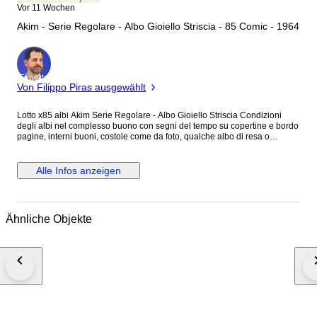
Vor 11 Wochen
Akim - Serie Regolare - Albo Gioiello Striscia - 85 Comic - 1964
Experte
Von Filippo Piras ausgewählt
Lotto x85 albi Akim Serie Regolare - Albo Gioiello Striscia Condizioni
degli albi nel complesso buono con segni del tempo su copertine e bordo
pagine, interni buoni, costole come da foto, qualche albo di resa o
segnetto biro come da foto allegate, non per collezionisti esigenti,
presenti 54 numeri serie regolare, Albo Gioiello presenti 31 numeri
prevalentemente fascia 500/600 come da foto inserite Akim è un
Alle Infos anzeigen
personaggio immaginario dei fumetti ideato da Roberto Renzi e dal
disegnatore Augusto Pedrazza nel 1950 e protagonista di varie serie a
fumetti pubblicate in Italia e in Francia. È uno dei fumetti più longevi e
popolari del genere Tarzanide
Ähnliche Objekte