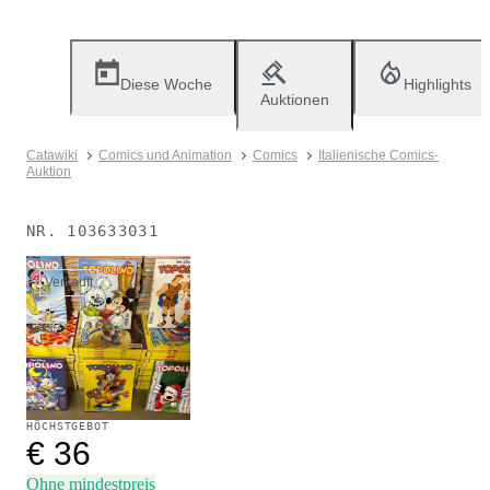
Diese Woche
Highlights
Auktionen
Catawiki
Comics und Animation
Comics
Italienische Comics-
Auktion
NR.
103633031
Verkauft
HÖCHSTGEBOT
€ 36
Ohne mindestpreis