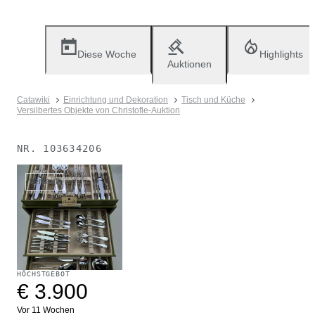
Diese Woche
Highlights
Auktionen
Catawiki
Einrichtung und Dekoration
Tisch und Küche
Versilbertes Objekte von Christofle-Auktion
NR.
103634206
Verkauft
HÖCHSTGEBOT
€ 3.900
Vor 11 Wochen