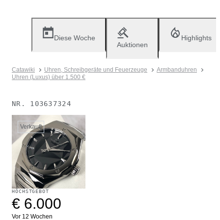
Diese Woche
Highlights
Auktionen
Catawiki
Uhren, Schreibgeräte und Feuerzeuge
Armbanduhren
Uhren (Luxus) über 1.500 €
NR.
103637324
Verkauft
HÖCHSTGEBOT
€ 6.000
Vor 12 Wochen