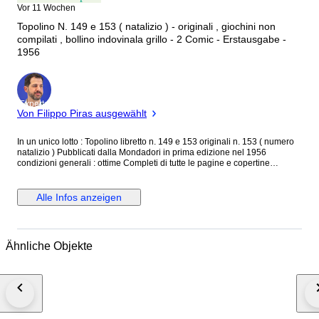
Vor 11 Wochen
Topolino N. 149 e 153 ( natalizio ) - originali , giochini non
compilati , bollino indovinala grillo - 2 Comic - Erstausgabe -
1956
Experte
Von Filippo Piras ausgewählt
In un unico lotto : Topolino libretto n. 149 e 153 originali n. 153 ( numero
natalizio ) Pubblicati dalla Mondadori in prima edizione nel 1956
condizioni generali : ottime Completi di tutte le pagine e copertine
originali Bollino club presente ove previsto bollino indovinala grillo
presente in entrambi giochini non compilati Non rifilati, non da rilegatura
no scotch , no colla , no biro Vedi ampio corredo fotografico
Alle Infos anzeigen
Ähnliche Objekte