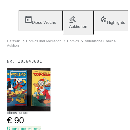
Diese Woche
Highlights
Auktionen
Catawiki
Comics und Animation
Comics
Italienische Comics-
Auktion
NR.
103643681
Verkauft
HÖCHSTGEBOT
€ 90
Ohne mindestpreis