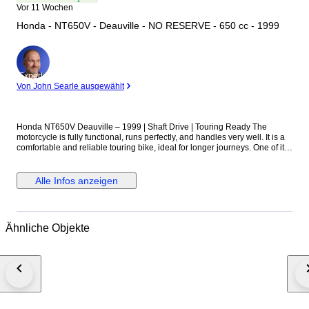
Vor 11 Wochen
Honda - NT650V - Deauville - NO RESERVE - 650 cc - 1999
Experte
Von John Searle ausgewählt
Honda NT650V Deauville – 1999 | Shaft Drive | Touring Ready The
motorcycle is fully functional, runs perfectly, and handles very well. It is a
comfortable and reliable touring bike, ideal for longer journeys. One of its
key advantages is the shaft drive (cardan), which significantly reduces
maintenance costs – no need to worry about chain or sprockets, just
regular oil changes. Recent service (before the season): Carburetors
Alle Infos anzeigen
cleaned in ultrasonic cleaner and synchronized (intake manifolds and
diaphragms replaced) Oil and filters replaced (including final drive oil)
New spark plugs Crankshaft seal replaced Valve clearance adjusted The
bike starts without any issues, both cold and warm. Additional equipment:
Ähnliche Objekte
Aftermarket exhaust (original included) Ignition-powered charger Phone
holder SHAD top case A very comfortable, low-maintenance touring
motorcycle, ready to ride with no additional investment required.