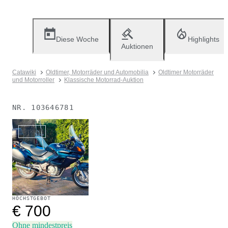
Diese Woche
Highlights
Auktionen
Catawiki
Oldtimer, Motorräder und Automobilia
Oldtimer Motorräder
und Motorroller
Klassische Motorrad-Auktion
NR.
103646781
Verkauft
HÖCHSTGEBOT
€ 700
Ohne mindestpreis