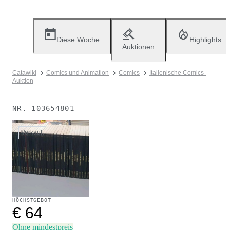
Diese Woche
Highlights
Auktionen
Catawiki
Comics und Animation
Comics
Italienische Comics-
Auktion
NR.
103654801
Verkauft
HÖCHSTGEBOT
€ 64
Ohne mindestpreis