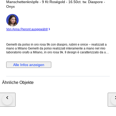
Manschettenknöpfe - 9 Kt Roségold - 16.50ct. tw. Diaspore -
Onyx
Experte
Von Anna Pieront ausgewählt
Gemelli da polso in oro rosa 9k con diaspro, rubini e onice – realizzati a
mano a Milano Gemelli da polso realizzati interamente a mano nel mio
laboratorio orafo a Milano, in oro rosa 9k. Il design è caratterizzato da un
diaspro naturale taglio cabochon di 14x12 mm, incastonato in una
elegante cornice ovale in oro, che ne valorizza le tonalità e le venature
uniche. Al centro, due rubini naturali taglio brillante aggiungono un punto
Alle Infos anzeigen
luce raffinato, mentre sull’estremità opposta due barrette in onice,
incastonate in una fascetta di oro massiccio, creano un contrasto deciso
ed elegante. La combinazione di materiali e geometrie dà vita a un
accessorio distintivo, pensato per chi ricerca uno stile sofisticato e
Ähnliche Objekte
contemporaneo, senza rinunciare all’unicità dell’artigianato. Ogni paio è
realizzato con cura artigianale e attenzione ai dettagli, selezionando
personalmente le pietre per garantire qualità e carattere. Caratteristiche:
Oro rosa 9k Diaspro naturale taglio cabochon 14x12 mm Rubini naturali
taglio brillante Onice naturale Realizzati a mano nel mio laboratorio a
Milano Punzonatura: oro 375 e marchio Botta Gioielli 716MI Pezzo unico
o produzione limitata Spedizione tramite corriere espresso assicurato.