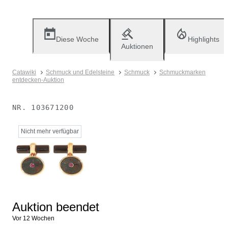
Diese Woche
Highlights
Auktionen
Catawiki
Schmuck und Edelsteine
Schmuck
Schmuckmarken
entdecken-Auktion
NR.
103671200
Nicht mehr verfügbar
Auktion beendet
Vor 12 Wochen