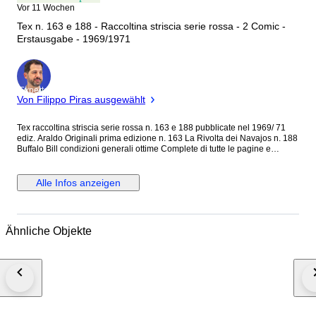
Vor 11 Wochen
Tex n. 163 e 188 - Raccoltina striscia serie rossa - 2 Comic -
Erstausgabe - 1969/1971
Experte
Von Filippo Piras ausgewählt
Tex raccoltina striscia serie rossa n. 163 e 188 pubblicate nel 1969/ 71
ediz. Araldo Originali prima edizione n. 163 La Rivolta dei Navajos n. 188
Buffalo Bill condizioni generali ottime Complete di tutte le pagine e
copertine originali no scotch , no colla, no biro Non da resa piega in
retrocopertina n. 188 vedi ampio corredo fotografico
Alle Infos anzeigen
Ähnliche Objekte