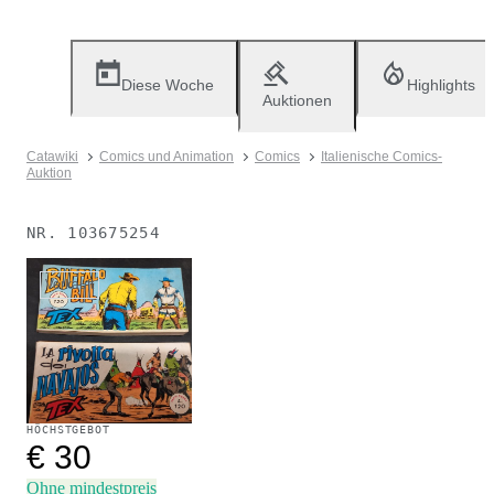
Diese Woche
Highlights
Auktionen
Catawiki
Comics und Animation
Comics
Italienische Comics-
Auktion
NR.
103675254
Verkauft
HÖCHSTGEBOT
€ 30
Ohne mindestpreis