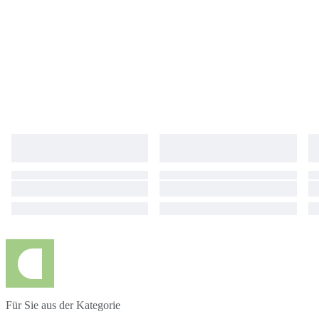
order to protect the painting during international shipping, it will be rolled
up and shipped in a quality plastic/carton tube to avoid damage. It is
100% safe and the painting will return to its original/flat state once you
stretch it on the wooden base. You can stretch it at any of your local
framing shops.
Für Sie aus der Kategorie