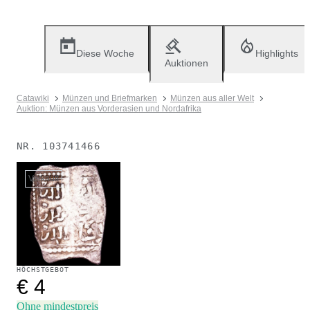
Diese Woche
Highlights
Auktionen
Catawiki
Münzen und Briefmarken
Münzen aus aller Welt
Auktion: Münzen aus Vorderasien und Nordafrika
NR.
103741466
Verkauft
HÖCHSTGEBOT
€ 4
Ohne mindestpreis