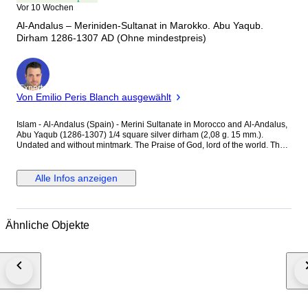
Vor 10 Wochen
Al‑Andalus – Meriniden-Sultanat in Marokko. Abu Yaqub.
Dirham 1286-1307 AD (Ohne mindestpreis)
Experte
Von Emilio Peris Blanch ausgewählt
Islam - Al-Andalus (Spain) - Merini Sultanate in Morocco and Al-Andalus,
Abu Yaqub (1286-1307) 1/4 square silver dirham (2,08 g. 15 mm.).
Undated and without mintmark. The Praise of God, lord of the world. The
Victory only come from God. Hohertz 869 Choice fine. Nice silver toning.
Very rare!! 11323 2025-9245
Alle Infos anzeigen
Ähnliche Objekte