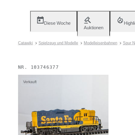
Diese Woche
Highl
Auktionen
Catawiki
Spielzeug und Modelle
Modelleisenbahnen
Spur N
NR.
103746377
Verkauft