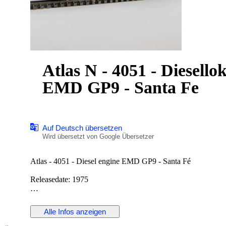
Atlas N - 4051 - Diesello
EMD GP9 - Santa Fe
Auf Deutsch übersetzen
Wird übersetzt von Google Übersetzer
Atlas - 4051 - Diesel engine EMD GP9 - Santa Fé
Releasedate: 1975
Komt uit een jaren opgeborgen verzameling, (waarschijnlijk) n
Locomotief is getest en werkt.
Alle Infos anzeigen
Foto’s maken deel uit van de beschrijving.