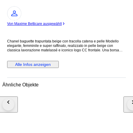
Experte
Von Maxime Betticare ausgewählt
Chanel baguette trapuntata beige con tracolla catena e pelle Modello
elegante, femminile e super raffinato, realizzato in pelle beige con
classica lavorazione matelassé e iconico logo CC frontale. Una borsa
chic e senza tempo, perfetta per completare sia look quotidiani sia outfit
più curati. La linea allungata la rende molto attuale e portabilissima,
mentre la tracolla con intreccio pelle e catena aggiunge subito un tocco
Alle Infos anzeigen
luxury riconoscibile. Colore neutro e luminoso, facilissimo da abbinare in
ogni stagione.
Ähnliche Objekte