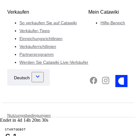
Verkaufen
Mein Catawiki
So verkaufen Sie auf Catawiki
Hilfe-Bereich
Verkäufer-Tipps
Einreichungsrichtlinien
Verkäuferrichtlinien
Partnerprogramm
Werden Sie Catawiki Live-Verkäufer
Nutzungsbedingungen
Endet in
4
d
14
h
20
m
30
s
Datenschutzhinweis
Cookie- Hinweise
STARTGEBOT
Strafverfolgungsrichtlinie