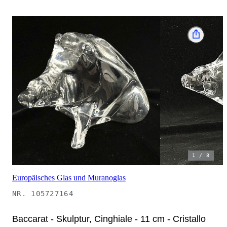
1
/
8
Europäisches Glas und Muranoglas
NR.
105727164
Baccarat - Skulptur, Cinghiale - 11 cm - Cristallo