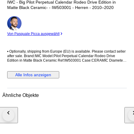
IWC - Big Pilot Perpetual Calendar Rodeo Drive Edition in
Matte Black Ceramic- - IW503001 - Herren - 2010–2020
Experte
Von Pasquale Picca ausgewählt
•⁠ ⁠Optionally, shipping from Europe (EU) is available. Please contact seller
after sale. Brand:IWC Model:Pilot Perpetual Calendar Rodeo Drive
Edition in Matte Black Ceramic Ref:IW503001 Case:CERAMİC Diameter:
46,5mm without crown Movement:AUTOMATİC Strap/Bracelet:ORİGİNAL
Strap/Bracelet length: Visible at photos Clasp:ORİGİNAL Condition: Worn
and in very good condition Extras: No Box , No Papers The box shown in
Alle Infos anzeigen
the picture is a shooting accessories. Not included. Shipping via Fedex or
UPS (Its so safe and fast) #Watchbonafide #yearofthehorse
Ähnliche Objekte