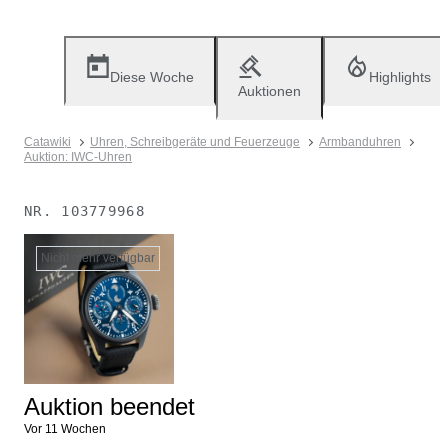
Diese Woche
Highlights
Auktionen
Catawiki
Uhren, Schreibgeräte und Feuerzeuge
Armbanduhren
Auktion: IWC-Uhren
NR.
103779968
Nicht mehr verfügbar
Auktion beendet
Vor 11 Wochen