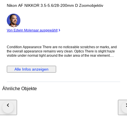
Nikon AF NIKKOR 3.5-5.6/28-200mm D Zoomobjektiv
Experte
Von Edwin Molenaar ausgewählt
Condition Appearance There are no noticeable scratches or marks, and
the overall appearance remains very clean. Optics There is slight haze
visible under normal light around the outer area of the rear element.
However, this does not affect image quality at all, so you can use it with
confidence. We inspect our items using stronger light than standard
checks, allowing us to provide more accurate information regarding
Alle Infos anzeigen
optical condition. Function Fully functional. All operations work properly
without any issues. Accessories Front lens cap Rear lens cap Everything
shown in the photos is included. Description This versatile Nikon 28-
200mm zoom lens covers a wide focal range, making it an excellent all-in-
Ähnliche Objekte
one solution for travel and everyday photography. Shipping We ship via
DHL, EMS, UPS, or other DDU methods. Import duties and taxes are the
responsibility of the buyer. Final Message Thank you for your interest. This
Nikon 28-200mm lens offers excellent versatility, allowing you to capture
everything from wide-angle scenes to telephoto subjects with a single
lens. Despite minor age-related optical signs, it delivers reliable
performance with no impact on image quality. Each item is carefully
inspected and securely packed to ensure safe delivery worldwide. We
look forward to your purchase. 8B265-0157 25