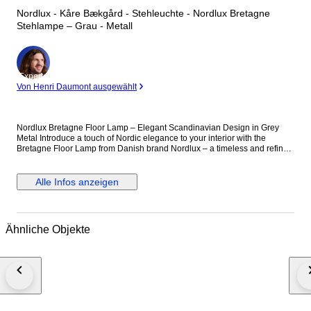
Nordlux - Kåre Bækgård - Stehleuchte - Nordlux Bretagne
Stehlampe – Grau - Metall
Experte
Von Henri Daumont ausgewählt
Nordlux Bretagne Floor Lamp – Elegant Scandinavian Design in Grey
Metal Introduce a touch of Nordic elegance to your interior with the
Bretagne Floor Lamp from Danish brand Nordlux – a timeless and refined
lighting piece that beautifully balances functionality and design. Part of
the iconic Bretagne series, this floor lamp showcases clean lines and soft
contours inspired by classic Scandinavian aesthetics. Crafted from
Alle Infos anzeigen
durable metal with a sophisticated grey finish, the lamp features a
distinctive layered shade construction that delivers soft, glare-free
illumination. The white interior of the shade enhances light reflection,
creating a warm and inviting atmosphere—perfect for living room corners,
Ähnliche Objekte
reading nooks, or as ambient lighting beside a sofa. Every detail has
been thoughtfully considered. With a shade diameter of 38 cm and a total
height of 150 cm, the lamp stands tall and stable without overpowering
the space. The 1.6 cm slim stem contributes to its sleek and elegant look,
while the 150 cm grey cord with a practical foot switch allows for easy
placement and operation. The lamp uses a G9 bulb (not included) with a
maximum output of 25W and is rated IP20, making it suitable for use in dry
indoor areas. While it is not dimmable, the clever multilayered shade