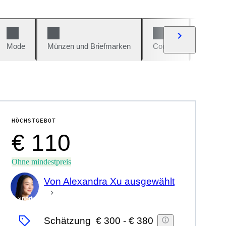
Mode
Münzen und Briefmarken
Comics
Autos u
HÖCHSTGEBOT
€ 110
Ohne mindestpreis
Von Alexandra Xu ausgewählt
Experte
Schätzung
€ 300
-
€ 380