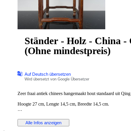
Ständer - Holz - China -
(Ohne mindestpreis)
Auf Deutsch übersetzen
Wird übersetzt von Google Übersetzer
Zeer fraai antiek chinees hangemaakt hout standaard uit Qin
Hoogte 27 cm, Lengte 14,5 cm, Breedte 14,5 cm.
Conditie: In goede conditie. enkele gebruikssporen.
Alle Infos anzeigen
Het kavel wordt zorgvuldig ingepakt en aangetekend verzond