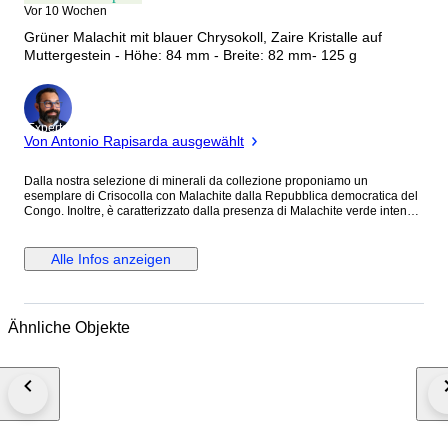
Vor 10 Wochen
Grüner Malachit mit blauer Chrysokoll, Zaire Kristalle auf
Muttergestein - Höhe: 84 mm - Breite: 82 mm- 125 g
Experte
Von Antonio Rapisarda ausgewählt
Dalla nostra selezione di minerali da collezione proponiamo un
esemplare di Crisocolla con Malachite dalla Repubblica democratica del
Congo. Inoltre, è caratterizzato dalla presenza di Malachite verde intenso
e Crisocolla Azzurra, questa associazione restituisce un piacevole
contrasto che ne aumenta il valore estetico e l'importanza mineralogica. Il
campione si distingue per la qualità della cristallizzazione e per
Alle Infos anzeigen
l’equilibrio estetico generale, con caratteristiche che ne esaltano la
struttura naturale e l’impatto visivo. Si tratta di un esemplare ideale per
collezioni mineralogiche, esposizione e per chi apprezza la bellezza
naturale dei minerali, anche in ambito di crystal therapy e lithotherapy,
Ähnliche Objekte
secondo le proprietà tradizionalmente associate alla specie mineralogica.
Tutti i minerali sono 100% naturali e non trattati, salvo rarissime eccezioni
sempre indicate in descrizione. Le fotografie sono realizzate con
illuminazione professionale per valorizzare al meglio colori e dettagli;
tuttavia, lievi variazioni di tonalità possono verificarsi a seconda del
dispositivo o della luce ambientale. La spedizione viene effettuata tramite
corrieri express affidabili e selezionati, con consegna rapida (in molti casi
1-2 giorni lavorativi in Europa), spedizione tracciata e assicurata e