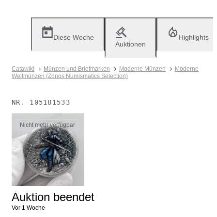
Diese Woche
Highlights
Auktionen
Catawiki
Münzen und Briefmarken
Moderne Münzen
Moderne
Weltmünzen (Zonos Numismatics Selection)
NR.
105181533
Nicht mehr verfügbar
Auktion beendet
Vor 1 Woche