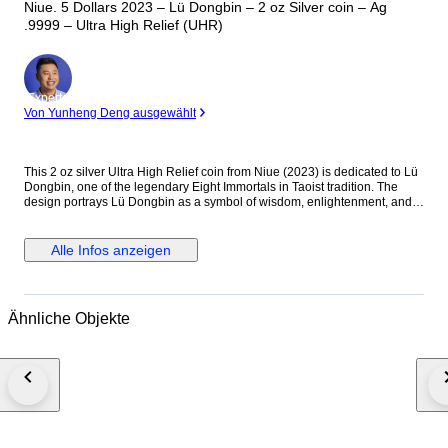
Niue. 5 Dollars 2023 – Lü Dongbin – 2 oz Silver coin – Ag
.9999 – Ultra High Relief (UHR)
Experte
Von Yunheng Deng ausgewählt
This 2 oz silver Ultra High Relief coin from Niue (2023) is dedicated to Lü
Dongbin, one of the legendary Eight Immortals in Taoist tradition. The
design portrays Lü Dongbin as a symbol of wisdom, enlightenment, and
spiritual power, reflecting his important place in Chinese mythology and
cultural heritage. Details: — Country: Niue — Year: 2023 — Theme: Lü
Dongbin — Metal: Silver (Ag .9999) — Weight: 2 oz (62.2 g) — Face
Alle Infos anzeigen
value: 5 Dollars — Finish: Ultra High Relief (UHR) — Diameter: approx.
45–50 mm — Edition: Limited issue Description: The reverse features a
highly sculpted depiction of Lü Dongbin, often shown with his mystical
sword and flowing robes, symbolizing protection and spiritual mastery.
Ähnliche Objekte
The Ultra High Relief minting technique dramatically enhances depth and
three-dimensional detail, giving the coin exceptional visual presence and
artistic impact. The obverse displays the effigy of King Charles III together
with the denomination and year of issue, confirming its legal tender status
of Niue. Condition Note: This is an Ultra High Relief collector coin struck
in fine silver. Due to the UHR minting process, minor contact marks, small
surface lines, micro-scratches, light natural toning, or slight relief-edge
variations may occur. Such characteristics are typical for Ultra High Relief
silver coins and do not affect authenticity or collectible value.