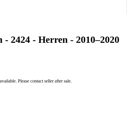
 - 2424 - Herren - 2010–2020
ailable. Please contact seller after sale.
18 cm wrist approximately