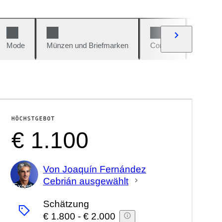
Mode
Münzen und Briefmarken
Comics
Autos u
HÖCHSTGEBOT
€ 1.100
Von Joaquín Fernández
Cebrián ausgewählt
Experte
Schätzung
€ 1.800
-
€ 2.000