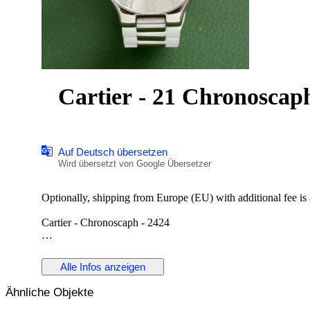
Cartier - 21 Chronoscaph
Auf Deutsch übersetzen
Wird übersetzt von Google Übersetzer
Optionally, shipping from Europe (EU) with additional fee is av
Cartier - Chronoscaph - 2424
Reference No: 2424
Case Material: Stainless Steel
Alle Infos anzeigen
Diameter: 38 mm
Dial: White Colour Original Cartier Dial with Chronoscaph
Ähnliche Objekte
Glass: Scracth Resistant Sapphire (Crystal) glass
Bracelet: Original Cartier Rubber Strap / Fits up to 17.5-