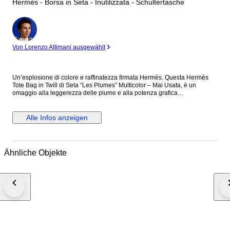
Hermès - Borsa in Seta - Inutilizzata - Schultertasche
Experte
Von Lorenzo Altimani ausgewählt
Un’esplosione di colore e raffinatezza firmata Hermès. Questa Hermès
Tote Bag in Twill di Seta “Les Plumes” Multicolor – Mai Usata, è un
omaggio alla leggerezza delle piume e alla potenza grafica
dell'artigianato Hermès. I toni intensi del blu, giallo e bianco si intrecciano
in un pattern magnetico che la rende non solo una borsa, ma un vero
pezzo da collezione. Perfetta per chi vuole distinguersi con un’eleganza
Alle Infos anzeigen
fuori dal comune anche nei momenti più casual. SCHEDA TECNICA
Questa Hermès Tote Bag in Twill di Seta “Les Plumes” Multicolor – Mai
Usata è realizzata in seta e si racchiude nella sua sacca. Mai usata è
completa di scatola, busta shopper, etichette e nastro. DIMENSIONI
Ähnliche Objekte
Hermès Tote Bag in Twill di Seta “Les Plumes” Multicolor – Mai Usata
Lunghezza: 37 cm Altezza: 38 cm Larghezza: 2 cm Manici: 29 cm
DETTAGLI Codice: 6178B448 Brand: Hermès Made in: Francia
Colore: Multicolore Materiale: Seta Condizioni: Nuovo Questa Hermès
Tote Bag in Twill di Seta “Les Plumes” Multicolor – Mai Usata Arriva
completa di scatola e shopper originali: un vero gioiello da regalarsi (o da
farsi regalare).