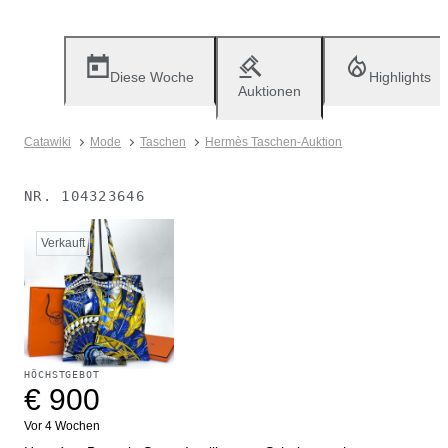
Diese Woche
Highlights
Auktionen
Catawiki
Mode
Taschen
Hermès Taschen-Auktion
NR.
104323646
Verkauft
HÖCHSTGEBOT
€ 900
Vor 4 Wochen