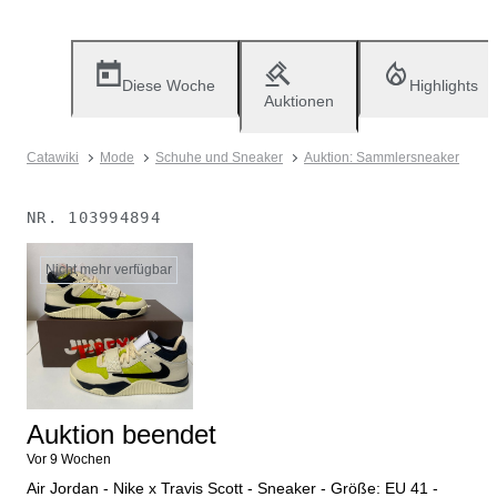
Diese Woche
Highlights
Auktionen
Catawiki
Mode
Schuhe und Sneaker
Auktion: Sammlersneaker
NR.
103994894
Nicht mehr verfügbar
Auktion beendet
Vor 9 Wochen
Air Jordan - Nike x Travis Scott - Sneaker - Größe: EU 41 -