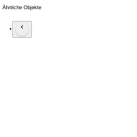
Sono presenti alcune naturali mancanze e usure superficiali co
Ähnliche Objekte
Provenienza: Kolwezi, Katanga, Congo
Peso: 560 g
Dimensioni: 11 × 6 × 7,5 cm
Nota: i colori possono variare leggermente a seconda del dispos