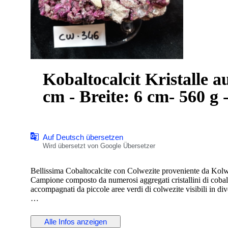
Kobaltocalcit Kristalle a
cm - Breite: 6 cm- 560 g -
Auf Deutsch übersetzen
Wird übersetzt von Google Übersetzer
Bellissima Cobaltocalcite con Colwezite proveniente da 
Campione composto da numerosi aggregati cristallini di cobaltoc
accompagnati da piccole aree verdi di colwezite visibili in di
La superficie è ricca di cristalli ben sviluppati e alcune termina
le tonalità chiare della matrice e le minute presenze verdi ren
Alle Infos anzeigen