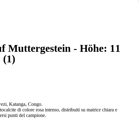
uf Muttergestein - Höhe: 11
 (1)
Kolwezi, Katanga, Congo.
alcite di colore rosa intenso, distribuiti su matrice chiara e
versi punti del campione.
zioni più lucenti. Il contrasto tra il rosa acceso della cobaltocalcite,
de il campione molto vivace dal punto di vista cromatico.