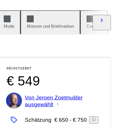
Mode
Münzen und Briefmarken
Comics
Autos u
HÖCHSTGEBOT
€ 549
Von Jeroen Zoetmulder
ausgewählt
Experte
Schätzung
€ 650
-
€ 750