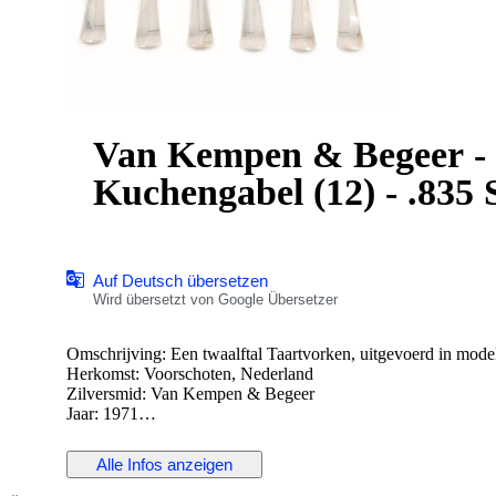
Van Kempen & Begeer - G
Kuchengabel (12) - .835 
Auf Deutsch übersetzen
Wird übersetzt von Google Übersetzer
Omschrijving: Een twaalftal Taartvorken, uitgevoerd in model
Herkomst: Voorschoten, Nederland
Zilversmid: Van Kempen & Begeer
Jaar: 1971
Keurtekens: Leeuw II, Minerva B, Meesterteken, l.
Alle Infos anzeigen
Staat: in goede staat
Gewicht: 265.9 gram