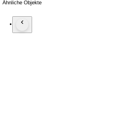
Ähnliche Objekte
Gehalte: 835/1000
Afmetingen: Lengte 13.4 cm
*Foto's maken deel uit van de omschrijving
Kavelnummer: A-12534
Al onze artikelen worden aangetekend verzonden.
U kunt het kavel ook afhalen in één van onze ruim 100 kantor
Kijkt u op de website van Goudwisselkantoor (voor NL en 
voor de dichtstbijzijnde locatie.
Geeft u via uw Catawiki account uw voorkeur aan ons door.